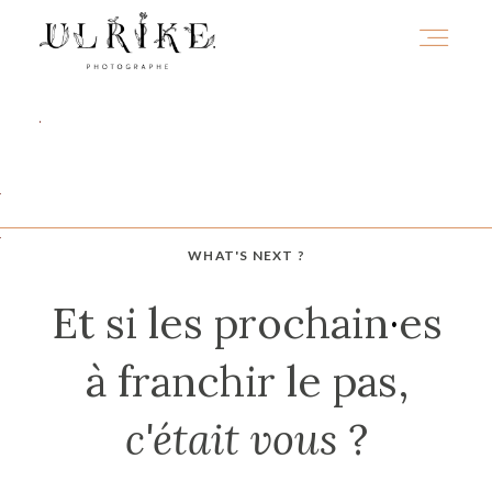
HOME
A PROPOS
WHAT'S NEXT ?
Et si les prochain
·
es
PORTFOLIO
à franchir le pas,
INFOS
c'était vous
?
JOURNAL