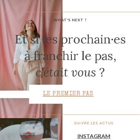
WHAT'S NEXT ?
CONTACT
Et si les prochain
·
es
à franchir le pas,
c'était vous
?
LE PREMIER PAS
SUIVRE LES ACTUS
INSTAGRAM