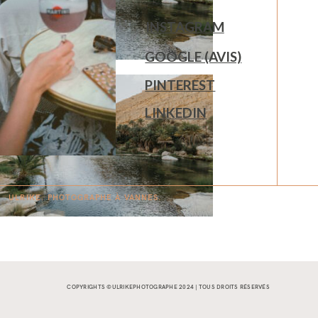
INSTAGRAM
GOOGLE (AVIS)
PINTEREST
LINKEDIN
ULRIKE. PHOTOGRAPHE À
V
A
N
NES.
COPYRIGHTS ©ULRIKEPHOTOGRAPHE 2024 | TOUS DROITS RÉSERVÉS