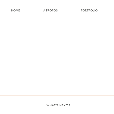
HOME
A PROPOS
PORTFOLIO
HOME
A PROPOS
PORTFOLIO
INFOS
JOURNAL
WHAT'S NEXT ?