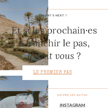
WHAT'S NEXT ?
CONTACT
Et si les prochain
·
es
à franchir le pas,
c'était vous
?
LE PREMIER PAS
SUIVRE LES ACTUS
INSTAGRAM