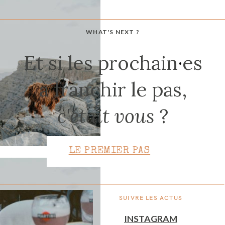
WHAT'S NEXT ?
CONTACT
Et si les prochain
·
es
à franchir le pas,
c'était vous
?
LE PREMIER PAS
SUIVRE LES ACTUS
INSTAGRAM