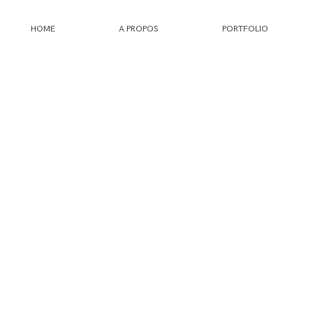
HOME
A PROPOS
PORTFOLIO
HOME
A PROPOS
PORTFOLIO
INFOS
JOURNAL