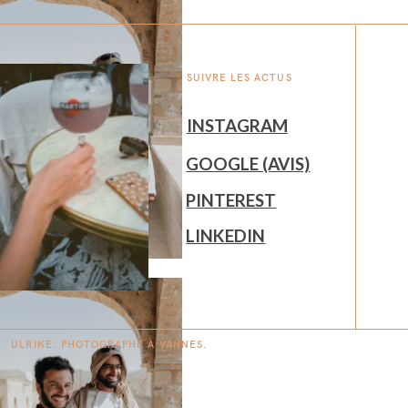
SUIVRE LES ACTUS
INSTAGRAM
GOOGLE (AVIS)
PINTEREST
LINKEDIN
ULRIKE. PHOTOGRAPHE À
V
A
N
NES.