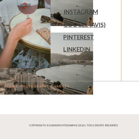
INSTAGRAM
GOOGLE (AVIS)
PINTEREST
LINKEDIN
ULRIKE. PHOTOGRAPHE À
V
A
N
NES.
COPYRIGHTS ©ULRIKEPHOTOGRAPHE 2024 | TOUS DROITS RÉSERVÉS