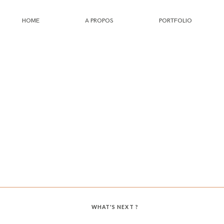
HOME
A PROPOS
PORTFOLIO
HOME
A PROPOS
PORTFOLIO
INFOS
JOURNAL
WHAT'S NEXT ?