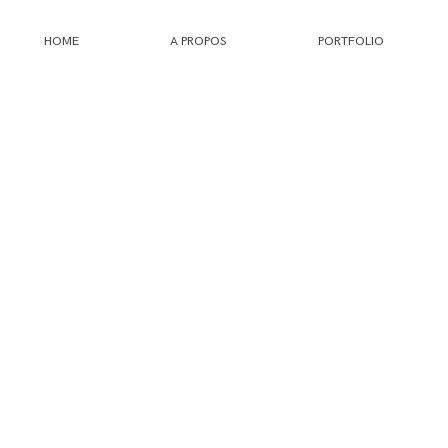
HOME
A PROPOS
PORTFOLIO
HOME
A PROPOS
PORTFOLIO
INFOS
JOURNAL