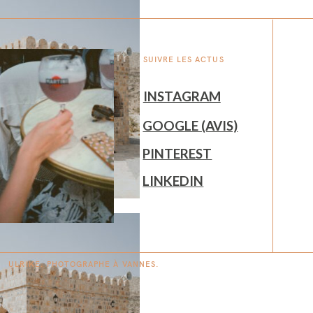
SUIVRE LES ACTUS
INSTAGRAM
GOOGLE (AVIS)
PINTEREST
LINKEDIN
ULRIKE. PHOTOGRAPHE À
V
A
N
NES.