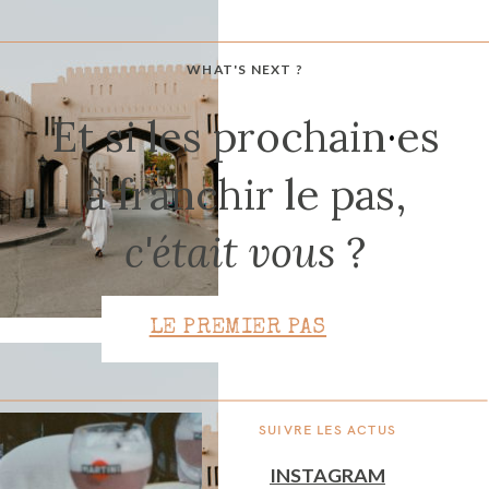
WHAT'S NEXT ?
CONTACT
Et si les prochain
·
es
à franchir le pas,
c'était vous
?
LE PREMIER PAS
SUIVRE LES ACTUS
INSTAGRAM