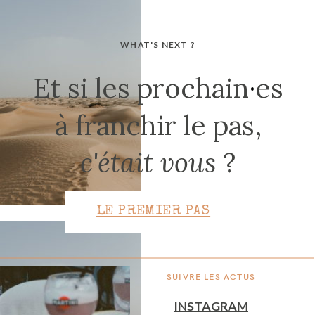
WHAT'S NEXT ?
CONTACT
Et si les prochain
·
es
à franchir le pas,
c'était vous
?
LE PREMIER PAS
SUIVRE LES ACTUS
INSTAGRAM