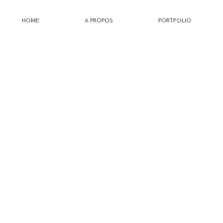
HOME
A PROPOS
PORTFOLIO
HOME
A PROPOS
PORTFOLIO
INFOS
JOURNAL