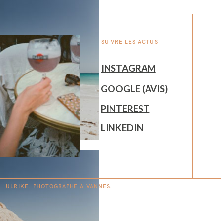
SUIVRE LES ACTUS
INSTAGRAM
GOOGLE (AVIS)
PINTEREST
LINKEDIN
ULRIKE. PHOTOGRAPHE À
V
A
N
NES.