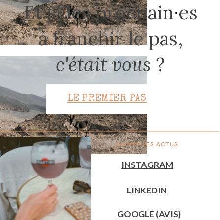
Et si les prochain
·
es
à franchir le pas,
CONTACT
c'était vous
?
LE PREMIER PAS
SUIVRE LES ACTUS
INSTAGRAM
LINKEDIN
GOOGLE (AVIS)