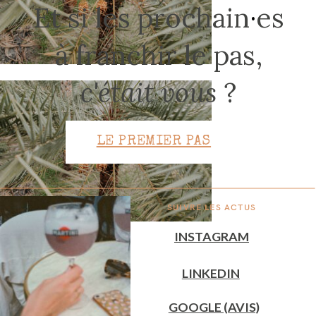
Et si les prochain
·
es
à franchir le pas,
CONTACT
c'était vous
?
LE PREMIER PAS
SUIVRE LES ACTUS
INSTAGRAM
LINKEDIN
GOOGLE (AVIS)