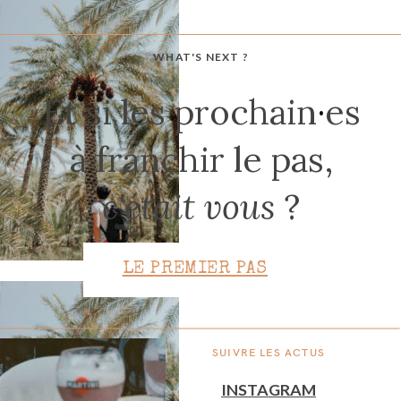
WHAT'S NEXT ?
CONTACT
Et si les prochain
·
es
à franchir le pas,
c'était vous
?
LE PREMIER PAS
SUIVRE LES ACTUS
INSTAGRAM