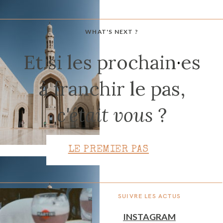
WHAT'S NEXT ?
CONTACT
Et si les prochain
·
es
à franchir le pas,
c'était vous
?
LE PREMIER PAS
SUIVRE LES ACTUS
INSTAGRAM