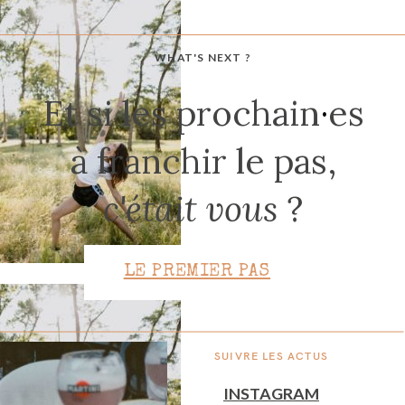
WHAT'S NEXT ?
CONTACT
Et si les prochain
·
es
à franchir le pas,
c'était vous
?
LE PREMIER PAS
SUIVRE LES ACTUS
INSTAGRAM