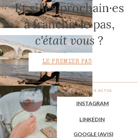
Et si les prochain
·
es
à franchir le pas,
CONTACT
c'était vous
?
LE PREMIER PAS
SUIVRE LES ACTUS
INSTAGRAM
LINKEDIN
GOOGLE (AVIS)