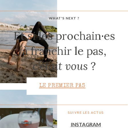
WHAT'S NEXT ?
CONTACT
Et si les prochain
·
es
à franchir le pas,
c'était vous
?
LE PREMIER PAS
SUIVRE LES ACTUS
INSTAGRAM