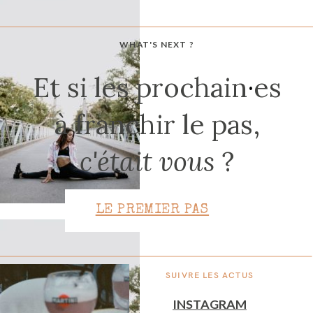
WHAT'S NEXT ?
CONTACT
Et si les prochain
·
es
à franchir le pas,
c'était vous
?
LE PREMIER PAS
SUIVRE LES ACTUS
INSTAGRAM