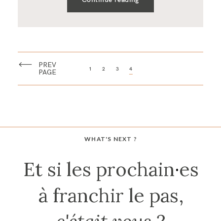
PREV
1
2
3
4
PAGE
WHAT'S NEXT ?
Et si les prochain
·
es
à franchir le pas,